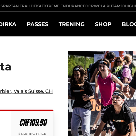
R
SPARTAN TRAIL
DEKA
EXTREME ENDURANCE
OCRWC
LA RUTA
M20
HIGH
DIRKA
PASSES
TRENING
SHOP
BLO
cta
rbier
,
Valais Suisse
,
CH
CHF109.90
STARTING PRICE