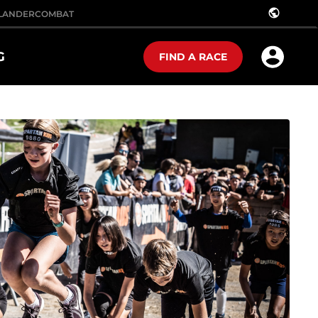
public
LANDER
COMBAT
G
FIND A RACE