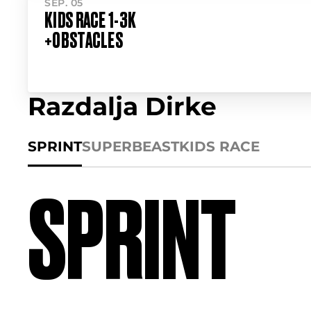
SEP. 05
KIDS RACE 1-3K
+OBSTACLES
Razdalja Dirke
SPRINT
SUPER
BEAST
KIDS RACE
SPRINT