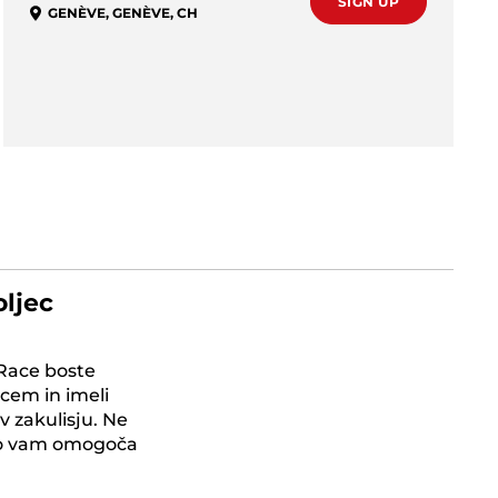
SIGN UP
GENÈVE
,
GENÈVE
,
CH
oljec
 Race boste
cem in imeli
v zakulisju. Ne
elo vam omogoča