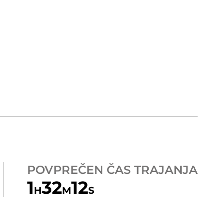
POVPREČEN ČAS TRAJANJA
1
32
12
H
M
S